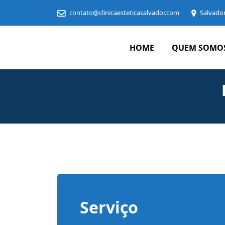
contato@clinicaesteticasalvador.com
Salvado
HOME
QUEM SOMO
Clínica
Estética
em
Salvador
Serviço